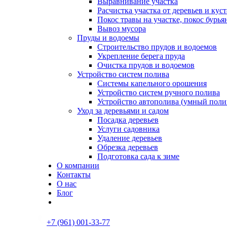
Выравнивание участка
Расчистка участка от деревьев и кус
Покос травы на участке, покос бурья
Вывоз мусора
Пруды и водоемы
Строительство прудов и водоемов
Укрепление берега пруда
Очистка прудов и водоемов
Устройство систем полива
Системы капельного орошения
Устройство систем ручного полива
Устройство автополива (умный поли
Уход за деревьями и садом
Посадка деревьев
Услуги садовника
Удаление деревьев
Обрезка деревьев
Подготовка сада к зиме
О компании
Контакты
О нас
Блог
Skip
+7 (961) 001-33-77