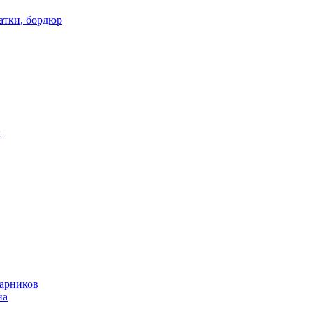
атки, бордюр
ы
тарников
на