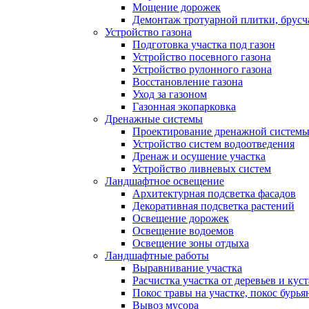
Мощение дорожек
Демонтаж тротуарной плитки, брусч
Устройство газона
Подготовка участка под газон
Устройство посевного газона
Устройство рулонного газона
Восстановление газона
Уход за газоном
Газонная экопарковка
Дренажные системы
Проектирование дренажной систем
Устройство систем водоотведения
Дренаж и осушение участка
Устройство ливневых систем
Ландшафтное освещение
Архитектурная подсветка фасадов
Декоративная подсветка растений
Освещение дорожек
Освещение водоемов
Освещение зоны отдыха
Ландшафтные работы
Выравнивание участка
Расчистка участка от деревьев и кус
Покос травы на участке, покос бурья
Вывоз мусора