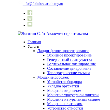
to
info@fedulov-academy.ru
content
Главная
Услуги
Ландшафтное проектирование
Эскизное проектирование
Генеральный план участка
Вертикальное планирование
Составление дендроплана
Топографические съемки
Мощение дорожек
Устройство бордюра
Укладка брусчатки
Мощение кирпичом
Мощение тротуарной плиткой
Мощение натуральным камнем
Мощение плитняком
Устройство отмостки