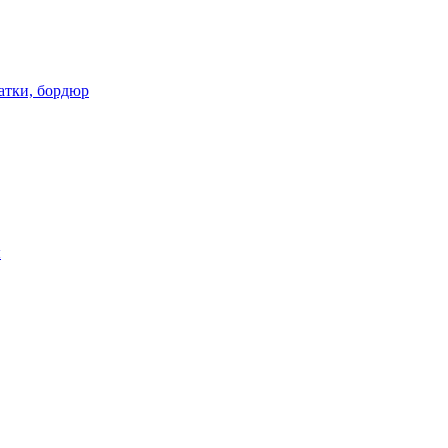
атки, бордюр
ы