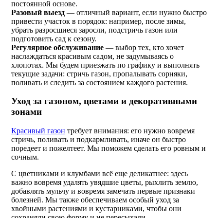
постоянной основе.
Разовый выезд
— отличный вариант, если нужно быстро
привести участок в порядок: например, после зимы,
убрать разросшиеся заросли, подстричь газон или
подготовить сад к сезону.
Регулярное обслуживание
— выбор тех, кто хочет
наслаждаться красивым садом, не задумываясь о
хлопотах. Мы будем приезжать по графику и выполнять
текущие задачи: стричь газон, пропалывать сорняки,
поливать и следить за состоянием каждого растения.
Уход за газоном, цветами и декоративными
зонами
Красивый газон
требует внимания: его нужно вовремя
стричь, поливать и подкармливать, иначе он быстро
поредеет и пожелтеет. Мы поможем сделать его ровным и
сочным.
С цветниками и клумбами всё еще деликатнее: здесь
важно вовремя удалять увядшие цветы, рыхлить землю,
добавлять мульчу и вовремя замечать первые признаки
болезней. Мы также обеспечиваем особый уход за
хвойными растениями и кустарниками, чтобы они
сохраняли свою форму и не пересыхали.