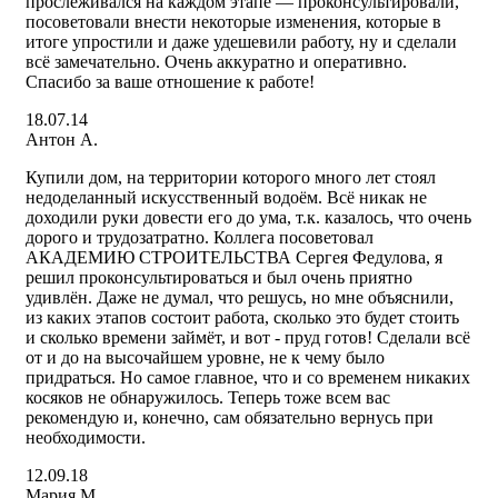
прослеживался на каждом этапе — проконсультировали,
посоветовали внести некоторые изменения, которые в
итоге упростили и даже удешевили работу, ну и сделали
всё замечательно. Очень аккуратно и оперативно.
Спасибо за ваше отношение к работе!
18.07.14
Антон А.
Купили дом, на территории которого много лет стоял
недоделанный искусственный водоём. Всё никак не
доходили руки довести его до ума, т.к. казалось, что очень
дорого и трудозатратно. Коллега посоветовал
АКАДЕМИЮ СТРОИТЕЛЬСТВА Сергея Федулова, я
решил проконсультироваться и был очень приятно
удивлён. Даже не думал, что решусь, но мне объяснили,
из каких этапов состоит работа, сколько это будет стоить
и сколько времени займёт, и вот - пруд готов! Сделали всё
от и до на высочайшем уровне, не к чему было
придраться. Но самое главное, что и со временем никаких
косяков не обнаружилось. Теперь тоже всем вас
рекомендую и, конечно, сам обязательно вернусь при
необходимости.
12.09.18
Мария М.