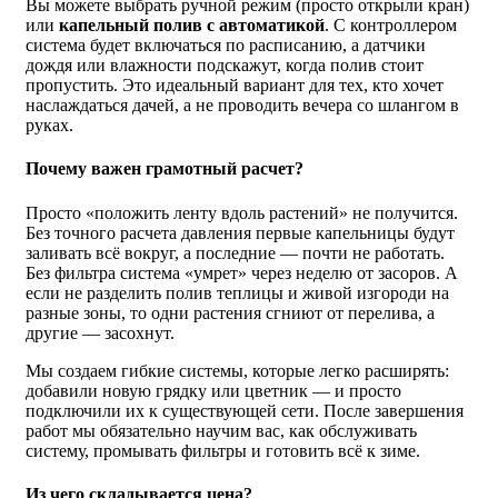
Вы можете выбрать ручной режим (просто открыли кран)
или
капельный полив с автоматикой
. С контроллером
система будет включаться по расписанию, а датчики
дождя или влажности подскажут, когда полив стоит
пропустить. Это идеальный вариант для тех, кто хочет
наслаждаться дачей, а не проводить вечера со шлангом в
руках.
Почему важен грамотный расчет?
Просто «положить ленту вдоль растений» не получится.
Без точного расчета давления первые капельницы будут
заливать всё вокруг, а последние — почти не работать.
Без фильтра система «умрет» через неделю от засоров. А
если не разделить полив теплицы и живой изгороди на
разные зоны, то одни растения сгниют от перелива, а
другие — засохнут.
Мы создаем гибкие системы, которые легко расширять:
добавили новую грядку или цветник — и просто
подключили их к существующей сети. После завершения
работ мы обязательно научим вас, как обслуживать
систему, промывать фильтры и готовить всё к зиме.
Из чего складывается цена?