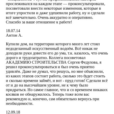
прослеживался на каждом этапе — проконсультировали,
посоветовали внести некоторые изменения, которые в
итоге упростили и даже удешевили работу, ну и сделали
всё замечательно. Очень аккуратно и оперативно.
Спасибо за ваше отношение к работе!
18.07.14
Антон А.
Купили дом, на территории которого много лет стоял
недоделанный искусственный водоём. Всё никак не
доходили руки довести его до ума, т.к. казалось, что очень
дорого и трудозатратно. Коллега посоветовал
АКАДЕМИЮ СТРОИТЕЛЬСТВА Сергея Федулова, я
решил проконсультироваться и был очень приятно
удивлён. Даже не думал, что решусь, но мне объяснили,
из каких этапов состоит работа, сколько это будет стоить
и сколько времени займёт, и вот - пруд готов! Сделали всё
от и до на высочайшем уровне, не к чему было
придраться. Но самое главное, что и со временем никаких
косяков не обнаружилось. Теперь тоже всем вас
рекомендую и, конечно, сам обязательно вернусь при
необходимости.
12.09.18