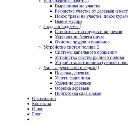
Ландшафтные работы
Выравнивание участка
Расчистка участка от деревьев и кус
Покос травы на участке, покос бурья
Вывоз мусора
Пруды и водоемы
Строительство прудов и водоемов
Укрепление берега пруда
Очистка прудов и водоемов
Устройство систем полива
Системы капельного орошения
Устройство систем ручного полива
Устройство автополива (умный поли
Уход за деревьями и садом
Посадка деревьев
Услуги садовника
Удаление деревьев
Обрезка деревьев
Подготовка сада к зиме
О компании
Контакты
О нас
Блог