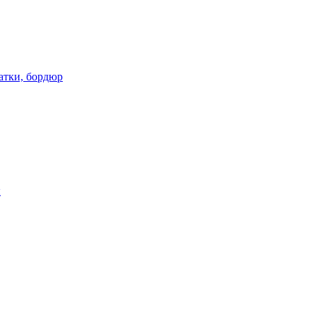
атки, бордюр
ы