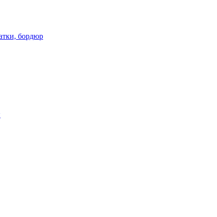
атки, бордюр
ы