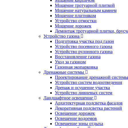
Мощение кирпичом
Мощение тротуарной плиткой
Мощение натуральным камнем
Мощение плитняком
Устройство отмостки
Мощение дорожек
Демонтаж тротуарной плитки, брусч
Устройство газона
Подготовка участка под газон
Устройство посевного газона
Устройство рулонного газона
Восстановление газона
Уход за газоном
Газонная экопарковка
Дренажные системы
Проектирование дренажной систем
Устройство систем водоотведения
Дренаж и осушение участка
Устройство ливневых систем
Ландшафтное освещение
Архитектурная подсветка фасадов
Декоративная подсветка растений
Освещение дорожек
Освещение водоемов
Освещение зоны отдыха